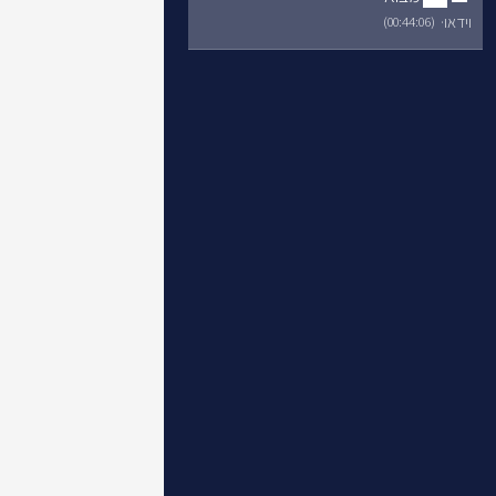
וידאו
·
)
00
:
44
:
06
(
למעבר לקורס "לימ